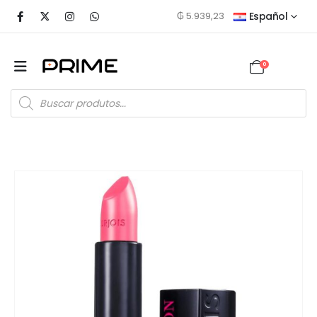
₲
5.939,23
Español
0