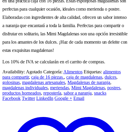
en una práctica caja con 16 piezas. Estas esponjosas magdalenas son
perfectas para cualquier ocasión, ideales como merienda o postre.
Elaboradas con ingredientes de alta calidad, ofrecen un sabor intenso
a naranja que encantará a toda la familia. Perfectas para compartir o
disfrutar en solitario, las Mimi Magdalenas son una opción irresistible
para los amantes de los dulces. ¡Haz de cada momento un deleite con
estas exquisitas magdalenas!
Los 10% de IVA se calcularán en el carrito de compras.
Availability:
Agotado
Categoría:
Alimentos
Etiquetas:
alimentos
para compartir
,
caja de 16 piezas.
,
caja de magdalenas
,
dulces
,
golosinas
,
magdalenas artesanales
,
Magdalenas de naranja
,
magdalenas individuales
,
meriendas
,
Mimi Magdalenas
,
postres
,
productos horneados
,
repostería
,
sabor a naranja
,
snacks
Facebook
Twitter
LinkedIn
Google +
Email