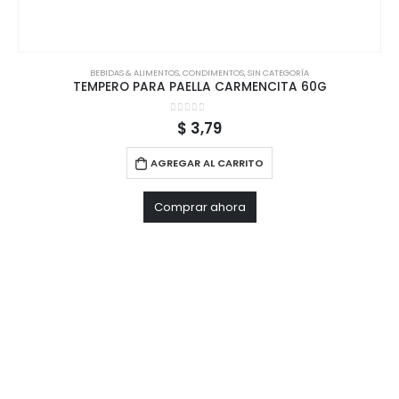
BEBIDAS & ALIMENTOS
,
CONDIMENTOS
,
SIN CATEGORÍA
TEMPERO PARA PAELLA CARMENCITA 60G
0
out of 5
$
3,79
AGREGAR AL CARRITO
Comprar ahora