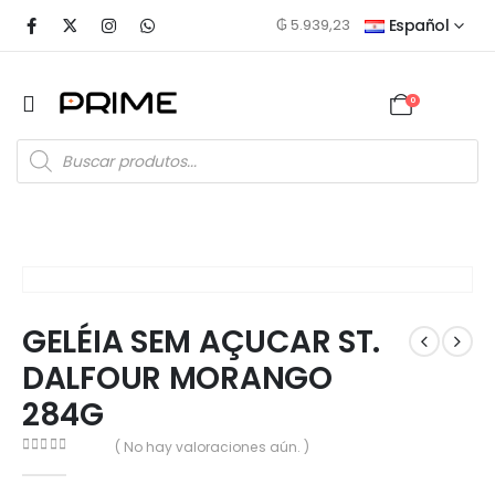
₲
5.939,23
Español
0
GELÉIA SEM AÇUCAR ST.
DALFOUR MORANGO
284G
( No hay valoraciones aún. )
0
out of 5