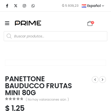
₲
5.939,23
Español
0
PANETTONE
BAUDUCCO FRUTAS
MINI 80G
( No hay valoraciones aún. )
0
out of 5
$
1,25