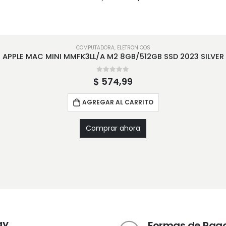
COMPUTADORA
,
ELETRONICOS
APPLE MAC MINI MMFK3LL/A M2 8GB/512GB SSD 2023 SILVER
0
out of 5
$
574,99
AGREGAR AL CARRITO
Comprar ahora
ay
Formas de Pag