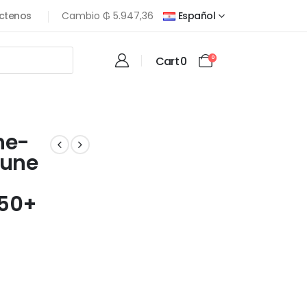
ctenos
Cambio
₲
5.947,36
Español
Cart
0
0
he-
mune
 50+