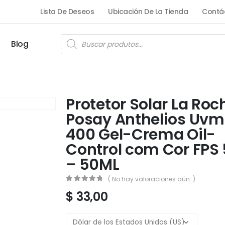
Lista De Deseos
Ubicación De La Tienda
Contá
Blog
Protetor Solar La Roc
Posay Anthelios Uv
400 Gel-Crema Oil-
Control com Cor FPS
– 50ML
( No hay valoraciones aún. )
0
out of 5
$
33,00