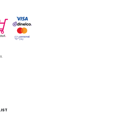
s.
LIST