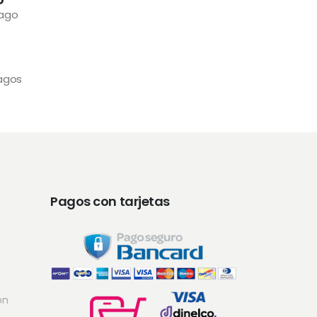
pago
pagos
Pagos con tarjetas
ón