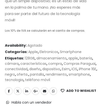
que un simple dispositivo; es un estilo de vida
en la palma de tu mano. ¡No esperes más
para ser parte del futuro de la tecnología
móvil!
Los 10% de IVA se calcularán en el carrito de compras.
Availability:
Agotado
Categorías:
Apple
,
Eletronicos
,
Smartphone
Etiquetas:
128GB
,
almacenamiento
,
apple
,
batería
,
cámara
,
características
,
compra
,
Compras Paraguai
,
conectividad
,
diseño
,
dispositivo
,
Esim
,
iOS
,
iPhone 16E
,
negro
,
oferta.
,
pantalla
,
rendimiento
,
smartphone
,
tecnologia
,
teléfono móvil
ADD TO WISHLIST
Habla con un vendedor