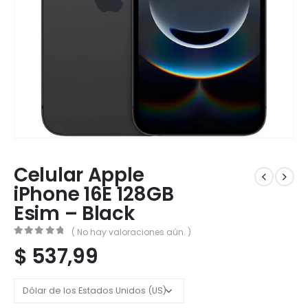
Celular Apple
iPhone 16E 128GB
Esim – Black
( No hay valoraciones aún. )
0
out of 5
$
537,99