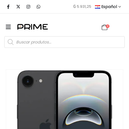
₲
5.931,25
Español
0