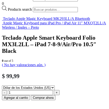
0
Products search
Teclado Apple Magic Keyboard MK293LL/A Bluetooth
Apple Magic Keyboard para iPad Pro / iPad Air 11″ MXQT2LL/A
Wireless / Ingles – Preto
Teclado Apple Smart Keyboard Folio
MX3L2LL – iPad 7-8-9/Air/Pro 10.5″
Black
0
out of 5
( No hay valoraciones aún. )
$
99,99
-
+
Agregar al carrito
Comprar ahora