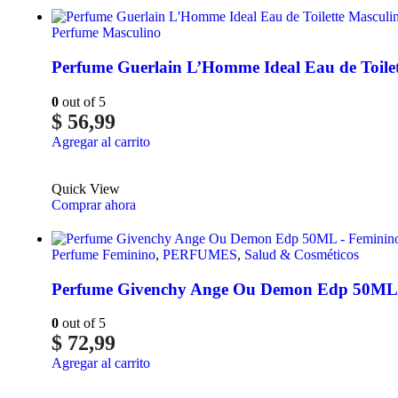
Perfume Masculino
Perfume Guerlain L’Homme Ideal Eau de Toile
0
out of 5
$
56,99
Agregar al carrito
Quick View
Comprar ahora
Perfume Feminino
,
PERFUMES
,
Salud & Cosméticos
Perfume Givenchy Ange Ou Demon Edp 50ML 
0
out of 5
$
72,99
Agregar al carrito