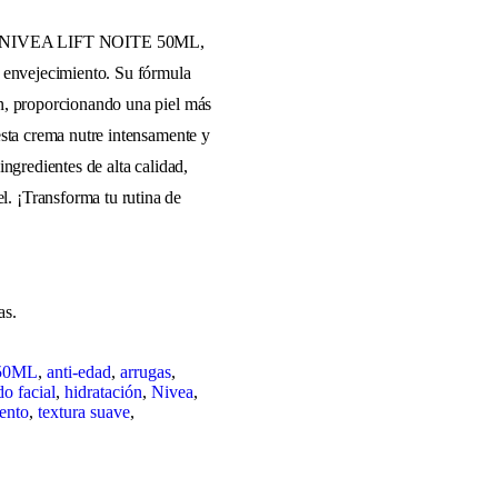
NIVEA LIFT NOITE 50ML,
l envejecimiento. Su fórmula
ón, proporcionando una piel más
esta crema nutre intensamente y
ingredientes de alta calidad,
. ¡Transforma tu rutina de
as.
50ML
,
anti-edad
,
arrugas
,
do facial
,
hidratación
,
Nivea
,
ento
,
textura suave
,