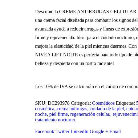
Descubre la CREME ANTIRRUGAS CELLULAR 
una crema facial diseñada para combatir los signos de
avanzada ayuda a reducir arrugas y líneas de expresi
firme y rejuvenecida. Ideal para el cuidado nocturno, 
mejora la elasticidad de la piel mientras duermes. Con 
NIVEA LIFT NOITE es perfecta para todo tipo de piel
belleza y despierta con un rostro radiante!
Los 10% de IVA se calcularán en el carrito de compr
SKU:
DC293978
Categoría:
Cosméticos
Etiquetas:
cosmética
,
crema antirugas
,
cuidado de la piel
,
cuida
noche
,
piel firme
,
regeneración celular.
,
rejuvenecimi
tratamiento nocturno
Facebook
Twitter
LinkedIn
Google +
Email