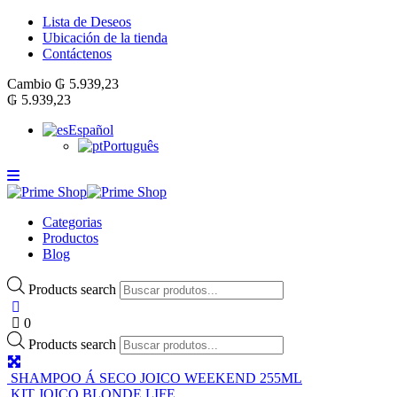
Lista de Deseos
Ubicación de la tienda
Contáctenos
Cambio
₲
5.939,23
₲
5.939,23
Español
Português
Categorias
Productos
Blog
Products search
0
Products search
SHAMPOO Á SECO JOICO WEEKEND 255ML
KIT JOICO BLONDE LIFE