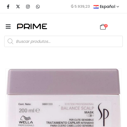
₲
5.939,23
Español
0