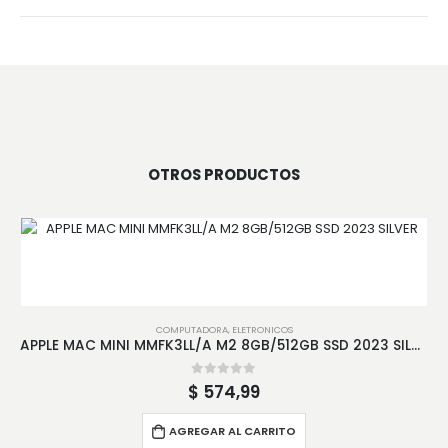
OTROS PRODUCTOS
COMPUTADORA
,
ELETRONICOS
APPLE MAC MINI MMFK3LL/A M2 8GB/512GB SSD 2023 SILVER
0
out of 5
$
574,99
AGREGAR AL CARRITO