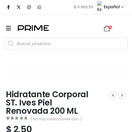
Español
₲
5.960,55
0
Hidratante Corporal
ST. Ives Piel
Renovada 200 ML
( No hay valoraciones aún. )
0
out of 5
$
2,50