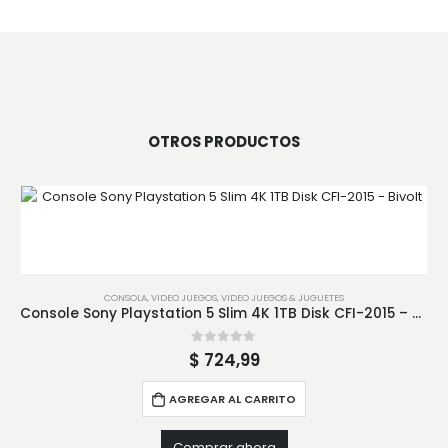
OTROS PRODUCTOS
CONSOLA
,
VIDEO JUEGOS
,
VIDEO JUEGOS & JUGUETES
Console Sony Playstation 5 Slim 4K 1TB Disk CFI-2015 – Bivolt
0
out of 5
$
724,99
AGREGAR AL CARRITO
Comprar ahora