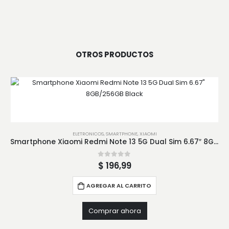
OTROS PRODUCTOS
ELETRONICOS
,
SMARTPHONE
,
XIAOMI
Smartphone Xiaomi Redmi Note 13 5G Dual Sim 6.67″ 8GB/256GB Black
0
out of 5
$
196,99
AGREGAR AL CARRITO
Comprar ahora