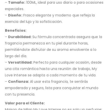
–
Tamaño:
100ML, ideal para uso diario o para ocasiones
especiales.
–
Diseño:
Frasco elegante y moderno que refleja la
esencia del lujo y la sofisticación.
Beneficios:
–
Durabilidad:
Su fórmula concentrada asegura que la
fragancia permanezca en tu piel durante horas,
permitiéndote disfrutar de su aroma envolvente a lo
largo del día.
–
Versatilidad:
Perfecto para cualquier ocasión, desde
una cita romántica hasta una reunión de trabajo, My
Love Intense se adapta a cada momento de tu vida.
–
Confianza:
Al usar esta fragancia, te sentirás
empoderada y segura, lista para conquistar el mundo
con tu presencia.
Valor para el Cliente:
Maison de Milan My Love Intense no es solo un perfume;