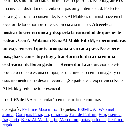
perfume, sino una declaración de tu estilo personal. Este fragrance es
una invita a disfrutar de la vida con pasión y autenticidad. Perfecto
para regalar o para consentirte, Kenz Al Malik es un must-have en el
tocador de todo hombre que se aprecia a sí mismo.
Atrévete a
mostrar tu esencia única y despierta la curiosidad de quienes te
rodean. Con Al Wataniah Kenz Al Malik Edp M, experimentarás
un viaje sensorial que te acompañará en cada paso. No esperes
más, ¡hazte con el tuyo hoy y transforma tu día a día en una
celebración del buen gusto!
—
Recuerda:
La adquisición de este
producto no solo es una compra; es una inversión en tu imagen y en
esos momentos que deseas recordar. ¡Sé parte de la experiencia Kenz
Al Malik y redefine tu presencia!
Los 10% de IVA se calcularán en el carrito de compras.
Categoría:
Perfume Masculino
Etiquetas:
100ML
,
Al Wataniah
,
aroma
,
Compras Paraguai
,
duradero
,
Eau de Parfum
,
Edp
,
esencia
,
fragancia
,
Kenz Al Malik
,
lujo
,
Masculino
,
notas
,
oriental
,
Perfume
,
regalo