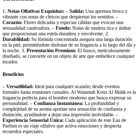
1.
Notas Olfativas Exquisitas:
–
Salida:
Una apertura fresca y
vibrante con notas de cítricos que despiertan los sentidos. –
Corazón:
Flores delicadas y especias cálidas que evocan una
sensualidad cautivadora. –
Fondo:
Notas de madera rica y ámbar
que proporcionan una estela duradera y envolvente. 2.
Durabilidad:
Su fórmula concentrada asegura una larga duración
en la piel, permitiéndote disfrutar de su fragancia a lo largo del día y
la noche. 3.
Presentación Premium:
El frasco, meticulosamente
diseñado, se convierte en un objeto de arte que embellece cualquier
tocador.
Beneficios
–
Versatilidad:
Ideal para cualquier ocasión; desde eventos
formales hasta reuniones casuales. Al Wataniah Kenz Al Malik es la
fragancia perfecta para el hombre moderno que busca expresar su
personalidad. –
Confianza Instantánea:
La profundidad y
complejidad de su aroma aportan una sensación de confianza y
distinción, ayudándote a dejar una impresión inolvidable. –
Experiencia Sensorial Única:
Cada aplicación de este Eau de
Parfum es un viaje olfativo que activa emociones y despierta
recuerdos especiales.