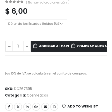
( No hay valoraciones aún. )
0
out of 5
$
6,00
AGREGAR AL CARRITO
COMPRAR AHORA
Los 10% de IVA se calcularán en el carrito de compras.
SKU:
DC267395
Categoría:
Cosméticos
ADD TO WISHLIST