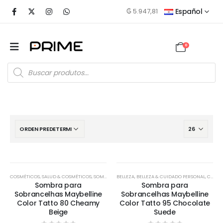
₲
5.947,81
Español
0
COSMÉTICOS
,
SALUD & COSMÉTICOS
,
SOMBRA DE CEJAS
BELLEZA
,
BELLEZA & CUIDADO PERSONAL
,
CEJAS
,
Sombra para
Sombra para
Sobrancelhas Maybelline
Sobrancelhas Maybelline
Color Tatto 80 Cheamy
Color Tatto 95 Chocolate
Beige
Suede