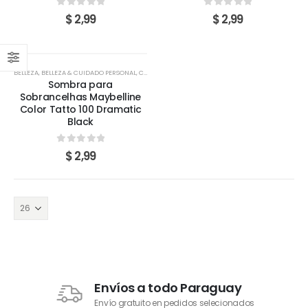
0
out of 5
0
out of 5
$
2,99
$
2,99
BELLEZA
,
BELLEZA & CUIDADO PERSONAL
,
CEJAS
,
SOMBRA DE CEJAS
Sombra para
Sobrancelhas Maybelline
Color Tatto 100 Dramatic
Black
0
out of 5
$
2,99
Envíos a todo Paraguay
Envío gratuito en pedidos selecionados