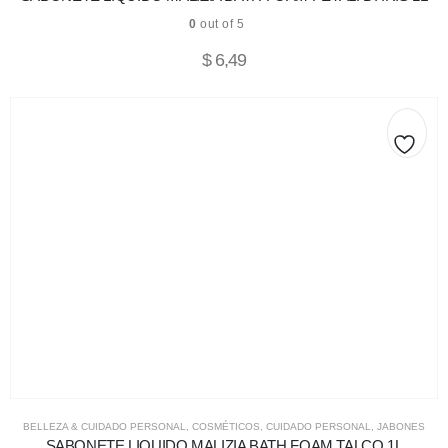
0
out of 5
$
6,49
BELLEZA & CUIDADO PERSONAL
,
COSMÉTICOS
,
CUIDADO PERSONAL
,
JABONES
SABONETE LIQUIDO MALIZIA BATH FOAM TALCO 1L