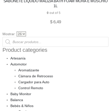
SABONETE LIQUIDO MALIZIA BATH FOAM MORA E MUSCHIO
1L
0
out of 5
$
6,49
Mostrar:
Products
search
Product categories
Artesanía
Automotor
Aromatizante
Cámara de Retroceso
Cargador para Auto
Control Remoto
Baby Monitor
Balanca
Bebés & Niños