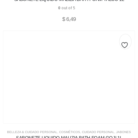
0
out of 5
$
6,49
BELLEZA & CUIDADO PERSONAL
,
COSMÉTICOS
,
CUIDADO PERSONAL
,
JABONES
SABONETE LIQUIDO MALIZIA BATH FOAM GOJI 1L