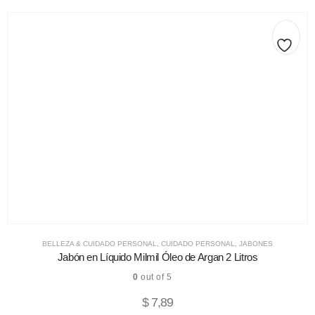
BELLEZA & CUIDADO PERSONAL
,
CUIDADO PERSONAL
,
JABONES
Jabón en Líquido Milmil Óleo de Argan 2 Litros
0
out of 5
$
7,89