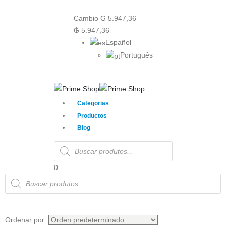
Cambio
₲
5.947,36
₲
5.947,36
Español
Português
Categorias
Productos
Blog
Products
search
0
Products
search
Ordenar por: