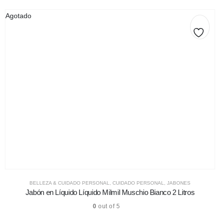
Agotado
BELLEZA & CUIDADO PERSONAL
,
CUIDADO PERSONAL
,
JABONES
Jabón en Líquido Líquido Milmil Muschio Bianco 2 Litros
0
out of 5