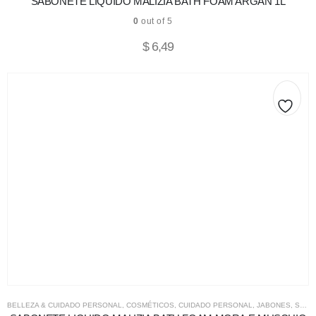
SABONETE LIQUIDO MALIZIA BATH FOAM ARGAN 1L
0
out of 5
$
6,49
BELLEZA & CUIDADO PERSONAL
,
COSMÉTICOS
,
CUIDADO PERSONAL
,
JABONES
,
SALUD & COSMÉTICOS