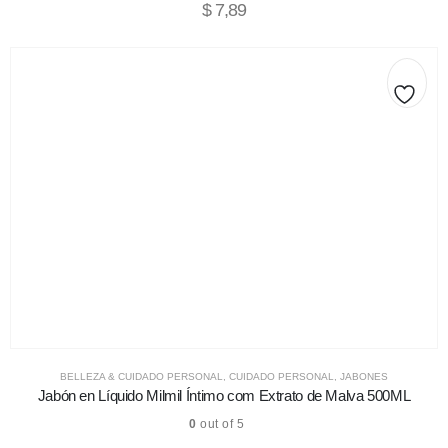
$
7,89
BELLEZA & CUIDADO PERSONAL
,
CUIDADO PERSONAL
,
JABONES
Jabón en Líquido Milmil Íntimo com Extrato de Malva 500ML
0
out of 5