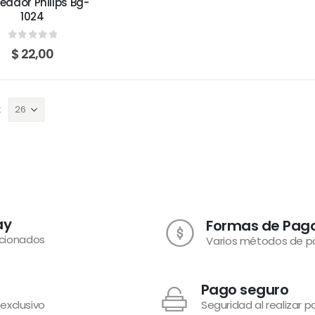
eador Philips Bg-
1024
0
out of 5
$
22,00
:
ay
Formas de Pag
ecionados
Varios métodos de 
Pago seguro
 exclusivo
Seguridad al realizar 