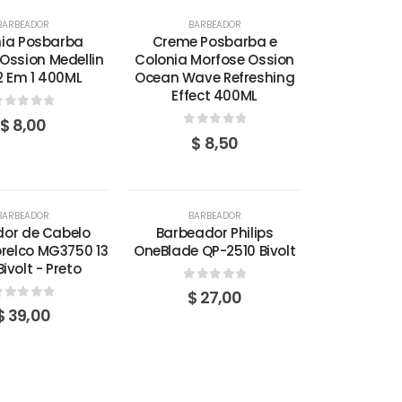
BARBEADOR
BARBEADOR
nia Posbarba
Creme Posbarba e
Ossion Medellin
Colonia Morfose Ossion
2 Em 1 400ML
Ocean Wave Refreshing
Effect 400ML
out of 5
$
8,00
0
out of 5
$
8,50
GOTADO
AGOTADO
BARBEADOR
BARBEADOR
dor de Cabelo
Barbeador Philips
orelco MG3750 13
OneBlade QP-2510 Bivolt
Bivolt - Preto
0
out of 5
$
27,00
out of 5
$
39,00