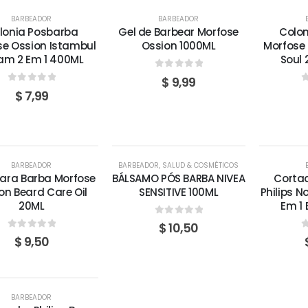
BARBEADOR
BARBEADOR
lonia Posbarba
Gel de Barbear Morfose
Colo
se Ossion Istambul
Ossion 1000ML
Morfose 
am 2 Em 1 400ML
Soul 
0
out of 5
$
9,99
0
out of 5
0
$
7,99
AGOTADO
AGOTADO
A
BARBEADOR
BARBEADOR
,
SALUD & COSMÉTICOS
para Barba Morfose
BÁLSAMO PÓS BARBA NIVEA
Corta
on Beard Care Oil
SENSITIVE 100ML
Philips N
20ML
Em 1 
0
out of 5
$
10,50
0
out of 5
0
$
9,50
AGOTADO
BARBEADOR