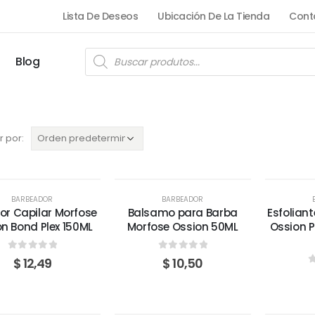
Lista De Deseos
Ubicación De La Tienda
Cont
Blog
 por:
AGOTADO
A
BARBEADOR
BARBEADOR
or Capilar Morfose
Balsamo para Barba
Esfoliant
n Bond Plex 150ML
Morfose Ossion 50ML
Ossion 
0
out of 5
0
out of 5
$
12,49
$
10,50
0
AGOTADO
A