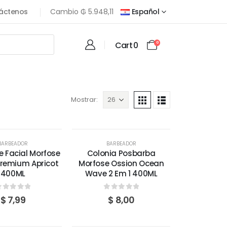
áctenos
Cambio
₲
5.948,11
Español
Cart
0
0
Mostrar:
GOTADO
AGOTADO
BARBEADOR
BARBEADOR
e Facial Morfose
Colonia Posbarba
Premium Apricot
Morfose Ossion Ocean
400ML
Wave 2 Em 1 400ML
out of 5
0
out of 5
$
7,99
$
8,00
GOTADO
AGOTADO