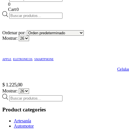
search
0
Cart
0
Products
search
Ordenar por:
Mostrar:
APPLE
,
ELETRONICOS
,
SMARTPHONE
Celula
$
1.225,00
Mostrar:
Products
search
Product categories
Artesanía
Automotor