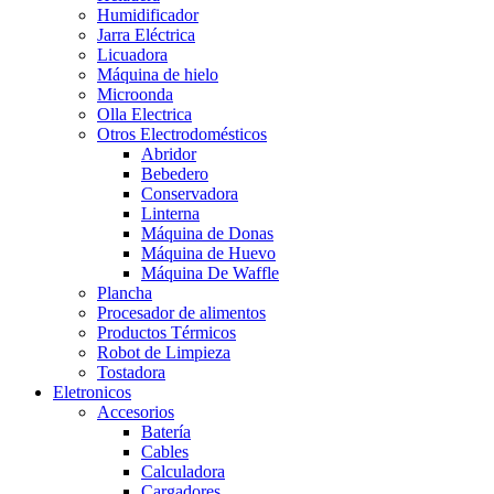
Humidificador
Jarra Eléctrica
Licuadora
Máquina de hielo
Microonda
Olla Electrica
Otros Electrodomésticos
Abridor
Bebedero
Conservadora
Linterna
Máquina de Donas
Máquina de Huevo
Máquina De Waffle
Plancha
Procesador de alimentos
Productos Térmicos
Robot de Limpieza
Tostadora
Eletronicos
Accesorios
Batería
Cables
Calculadora
Cargadores