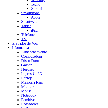
Tecno
Xiaomi
Smartphone
Apple
Smartwatch
Tablet
iPad
Teléfono
TV
Gravador de Voz
Informática
Almacenamiento
Computadora
Disco Duro
Gamer
Headset
Impressão 3D
Laptop
Memória Ram
Monitor
Mouse
Notebook
Pendrive
Roteadores