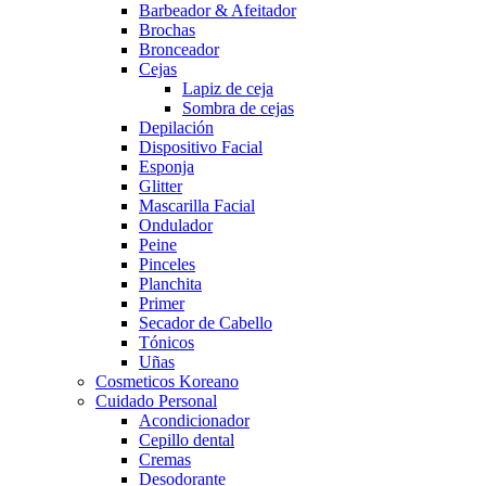
Barbeador & Afeitador
Brochas
Bronceador
Cejas
Lapiz de ceja
Sombra de cejas
Depilación
Dispositivo Facial
Esponja
Glitter
Mascarilla Facial
Ondulador
Peine
Pinceles
Planchita
Primer
Secador de Cabello
Tónicos
Uñas
Cosmeticos Koreano
Cuidado Personal
Acondicionador
Cepillo dental
Cremas
Desodorante