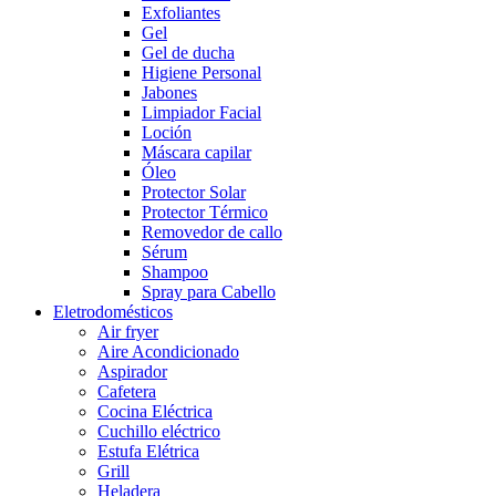
Exfoliantes
Gel
Gel de ducha
Higiene Personal
Jabones
Limpiador Facial
Loción
Máscara capilar
Óleo
Protector Solar
Protector Térmico
Removedor de callo
Sérum
Shampoo
Spray para Cabello
Eletrodomésticos
Air fryer
Aire Acondicionado
Aspirador
Cafetera
Cocina Eléctrica
Cuchillo eléctrico
Estufa Elétrica
Grill
Heladera