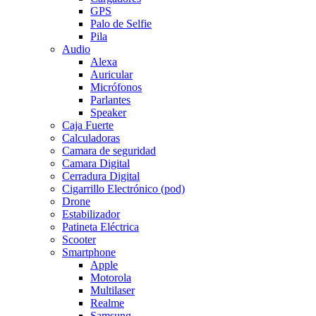
GPS
Palo de Selfie
Pila
Audio
Alexa
Auricular
Micrófonos
Parlantes
Speaker
Caja Fuerte
Calculadoras
Camara de seguridad
Camara Digital
Cerradura Digital
Cigarrillo Electrónico (pod)
Drone
Estabilizador
Patineta Eléctrica
Scooter
Smartphone
Apple
Motorola
Multilaser
Realme
Samsung