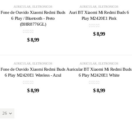
AURICULAR
,
ELETRONICOS
AURICULAR
,
ELETRONICOS
Fone de Ouvido Xiaomi Redmi Buds
Auri BT Xiaomi Mi Redmi Buds 6
6 Play / Bluetooth - Preto
Play M2420E1 Pink
(BHR8776GL)
0
out of 5
$
8,99
0
out of 5
$
8,99
AURICULAR
,
ELETRONICOS
AURICULAR
,
ELETRONICOS
Fone de Ouvido Xiaomi Redmi Buds
Auricular BT Xiaomi Mi Redmi Buds
6 Play M2420E1 Wireless - Azul
6 Play M2420E1 White
0
out of 5
0
out of 5
$
8,99
$
8,99