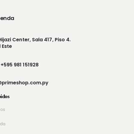
ienda
jazi Center, Sala 417, Piso 4.
 Este
+595 981 151928
@primeshop.com.py
idos
ros
nda