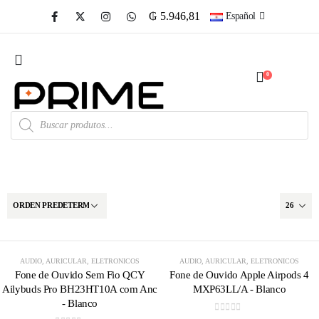
₲
5.946,81
Español
0
AGOTADO
AUDIO
,
AURICULAR
,
ELETRONICOS
AUDIO
,
AURICULAR
,
ELETRONICOS
Fone de Ouvido Sem Fio QCY
Fone de Ouvido Apple Airpods 4
Ailybuds Pro BH23HT10A com Anc
MXP63LL/A - Blanco
- Blanco