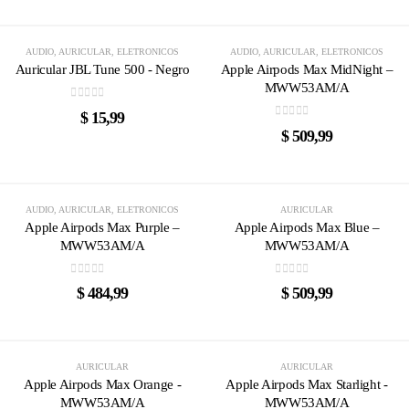
AGOTADO
AUDIO
,
AURICULAR
,
ELETRONICOS
AUDIO
,
AURICULAR
,
ELETRONICOS
Auricular JBL Tune 500 - Negro
Apple Airpods Max MidNight –
MWW53AM/A
0
out of 5
$
15,99
0
out of 5
$
509,99
AGOTADO
AGOTADO
AUDIO
,
AURICULAR
,
ELETRONICOS
AURICULAR
Apple Airpods Max Purple –
Apple Airpods Max Blue –
MWW53AM/A
MWW53AM/A
0
out of 5
0
out of 5
$
484,99
$
509,99
AGOTADO
AGOTADO
AURICULAR
AURICULAR
Apple Airpods Max Orange -
Apple Airpods Max Starlight -
MWW53AM/A
MWW53AM/A