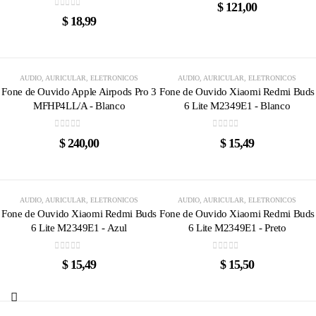
0
out of 5
$
121,00
0
out of 5
$
18,99
AGOTADO
AUDIO
,
AURICULAR
,
ELETRONICOS
AUDIO
,
AURICULAR
,
ELETRONICOS
Fone de Ouvido Apple Airpods Pro 3
Fone de Ouvido Xiaomi Redmi Buds
MFHP4LL/A - Blanco
6 Lite M2349E1 - Blanco
0
out of 5
0
out of 5
$
240,00
$
15,49
AGOTADO
AGOTADO
AUDIO
,
AURICULAR
,
ELETRONICOS
AUDIO
,
AURICULAR
,
ELETRONICOS
Fone de Ouvido Xiaomi Redmi Buds
Fone de Ouvido Xiaomi Redmi Buds
6 Lite M2349E1 - Azul
6 Lite M2349E1 - Preto
0
out of 5
0
out of 5
$
15,49
$
15,50