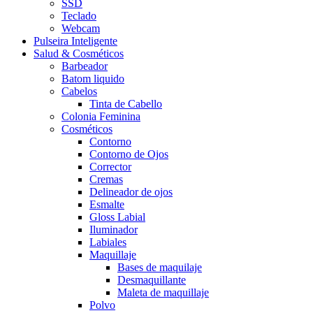
SSD
Teclado
Webcam
Pulseira Inteligente
Salud & Cosméticos
Barbeador
Batom liquido
Cabelos
Tinta de Cabello
Colonia Feminina
Cosméticos
Contorno
Contorno de Ojos
Corrector
Cremas
Delineador de ojos
Esmalte
Gloss Labial
Iluminador
Labiales
Maquillaje
Bases de maquilaje
Desmaquillante
Maleta de maquillaje
Polvo