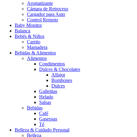
Aromatizante
Cámara de Retroceso
Cargador para Auto
Control Remoto
Baby Monitor
Balanca
Bebés & Niños
Carrito
Mamadera
Bebidas & Alimentos
Alimentos
Condimentos
Dulces & Chocolates
Alfajor
Bombones
Dulces
Galletitas
Helado
Salsas
Bebidas
Café
Gaseosas
Té
Belleza & Cuidado Personal
Belleza