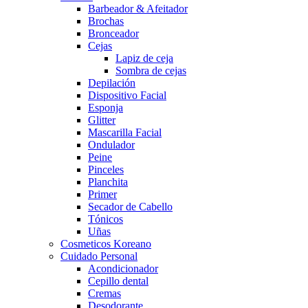
Barbeador & Afeitador
Brochas
Bronceador
Cejas
Lapiz de ceja
Sombra de cejas
Depilación
Dispositivo Facial
Esponja
Glitter
Mascarilla Facial
Ondulador
Peine
Pinceles
Planchita
Primer
Secador de Cabello
Tónicos
Uñas
Cosmeticos Koreano
Cuidado Personal
Acondicionador
Cepillo dental
Cremas
Desodorante