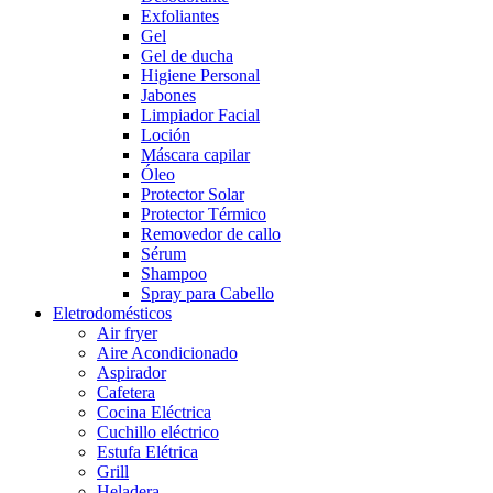
Exfoliantes
Gel
Gel de ducha
Higiene Personal
Jabones
Limpiador Facial
Loción
Máscara capilar
Óleo
Protector Solar
Protector Térmico
Removedor de callo
Sérum
Shampoo
Spray para Cabello
Eletrodomésticos
Air fryer
Aire Acondicionado
Aspirador
Cafetera
Cocina Eléctrica
Cuchillo eléctrico
Estufa Elétrica
Grill
Heladera