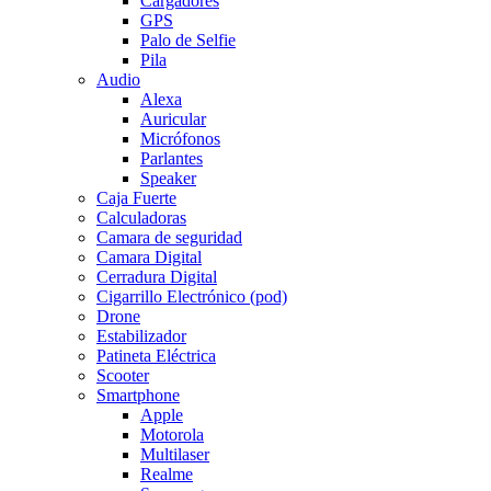
Cargadores
GPS
Palo de Selfie
Pila
Audio
Alexa
Auricular
Micrófonos
Parlantes
Speaker
Caja Fuerte
Calculadoras
Camara de seguridad
Camara Digital
Cerradura Digital
Cigarrillo Electrónico (pod)
Drone
Estabilizador
Patineta Eléctrica
Scooter
Smartphone
Apple
Motorola
Multilaser
Realme