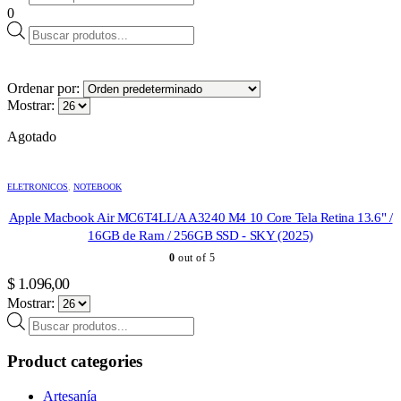
search
0
Products
search
Ordenar por:
Mostrar:
Agotado
ELETRONICOS
,
NOTEBOOK
Apple Macbook Air MC6T4LL/A A3240 M4 10 Core Tela Retina 13.6" /
16GB de Ram / 256GB SSD - SKY (2025)
0
out of 5
$
1.096,00
Mostrar:
Products
search
Product categories
Artesanía