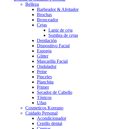
Belleza
Barbeador & Afeitador
Brochas
Bronceador
Cejas
Lapiz de ceja
Sombra de cejas
Depilación
Dispositivo Facial
Esponja
Glitter
Mascarilla Facial
Ondulador
Peine
Pinceles
Planchita
Primer
Secador de Cabello
Tónicos
Uñas
Cosmeticos Koreano
Cuidado Personal
Acondicionador
Cepillo dental
Cremas