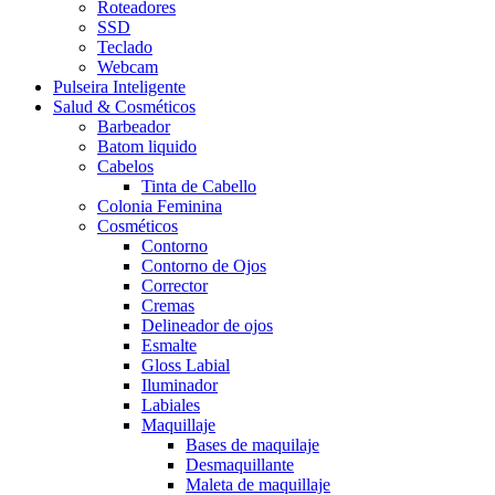
Roteadores
SSD
Teclado
Webcam
Pulseira Inteligente
Salud & Cosméticos
Barbeador
Batom liquido
Cabelos
Tinta de Cabello
Colonia Feminina
Cosméticos
Contorno
Contorno de Ojos
Corrector
Cremas
Delineador de ojos
Esmalte
Gloss Labial
Iluminador
Labiales
Maquillaje
Bases de maquilaje
Desmaquillante
Maleta de maquillaje