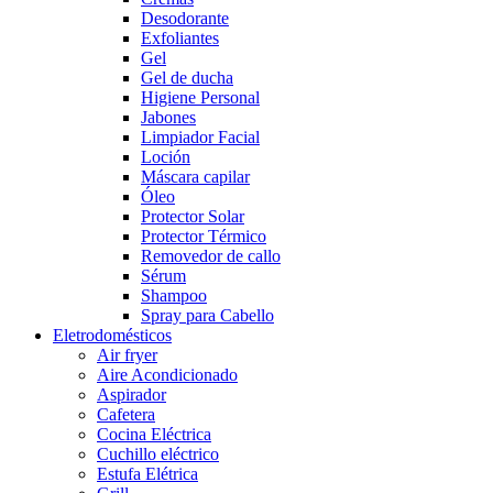
Desodorante
Exfoliantes
Gel
Gel de ducha
Higiene Personal
Jabones
Limpiador Facial
Loción
Máscara capilar
Óleo
Protector Solar
Protector Térmico
Removedor de callo
Sérum
Shampoo
Spray para Cabello
Eletrodomésticos
Air fryer
Aire Acondicionado
Aspirador
Cafetera
Cocina Eléctrica
Cuchillo eléctrico
Estufa Elétrica