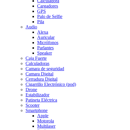
Calculadora
Cargadores
GPS
Palo de Selfie
Pila
Audio
Alexa
Auricular
Micrófonos
Parlantes
Speaker
Caja Fuerte
Calculadoras
Camara de seguridad
Camara Digital
Cerradura Digital
Cigarrillo Electrónico (pod)
Drone
Estabilizador
Patineta Eléctrica
Scooter
Smartphone
Apple
Motorola
Multilaser