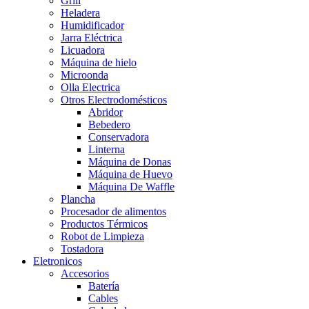
Grill
Heladera
Humidificador
Jarra Eléctrica
Licuadora
Máquina de hielo
Microonda
Olla Electrica
Otros Electrodomésticos
Abridor
Bebedero
Conservadora
Linterna
Máquina de Donas
Máquina de Huevo
Máquina De Waffle
Plancha
Procesador de alimentos
Productos Térmicos
Robot de Limpieza
Tostadora
Eletronicos
Accesorios
Batería
Cables