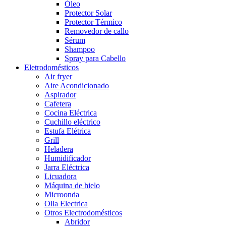
Óleo
Protector Solar
Protector Térmico
Removedor de callo
Sérum
Shampoo
Spray para Cabello
Eletrodomésticos
Air fryer
Aire Acondicionado
Aspirador
Cafetera
Cocina Eléctrica
Cuchillo eléctrico
Estufa Elétrica
Grill
Heladera
Humidificador
Jarra Eléctrica
Licuadora
Máquina de hielo
Microonda
Olla Electrica
Otros Electrodomésticos
Abridor