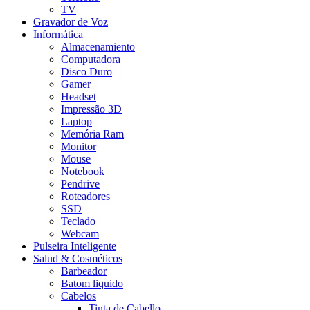
TV
Gravador de Voz
Informática
Almacenamiento
Computadora
Disco Duro
Gamer
Headset
Impressão 3D
Laptop
Memória Ram
Monitor
Mouse
Notebook
Pendrive
Roteadores
SSD
Teclado
Webcam
Pulseira Inteligente
Salud & Cosméticos
Barbeador
Batom liquido
Cabelos
Tinta de Cabello