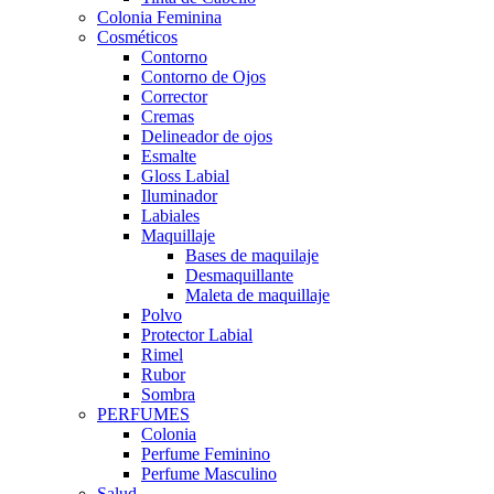
Colonia Feminina
Cosméticos
Contorno
Contorno de Ojos
Corrector
Cremas
Delineador de ojos
Esmalte
Gloss Labial
Iluminador
Labiales
Maquillaje
Bases de maquilaje
Desmaquillante
Maleta de maquillaje
Polvo
Protector Labial
Rimel
Rubor
Sombra
PERFUMES
Colonia
Perfume Feminino
Perfume Masculino
Salud