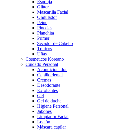
Esponja
Glitter
Mascarilla Facial
Ondulador
Peine
Pinceles
Planchita
Primer
Secador de Cabello
Tónicos
Uñas
Cosmeticos Koreano
Cuidado Personal
Acondicionador
Cepillo dental
Cremas
Desodorante
Exfoliantes
Gel
Gel de ducha
Higiene Personal
Jabones
Limpiador Facial
Loción
Máscara capilar