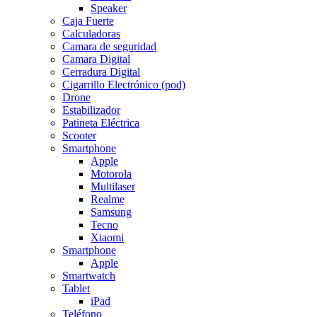
Speaker
Caja Fuerte
Calculadoras
Camara de seguridad
Camara Digital
Cerradura Digital
Cigarrillo Electrónico (pod)
Drone
Estabilizador
Patineta Eléctrica
Scooter
Smartphone
Apple
Motorola
Multilaser
Realme
Samsung
Tecno
Xiaomi
Smartphone
Apple
Smartwatch
Tablet
iPad
Teléfono