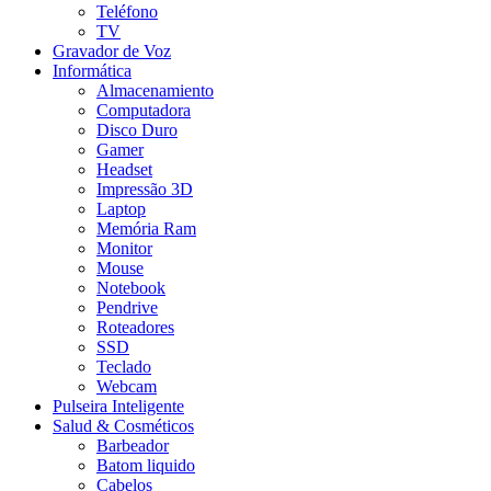
Teléfono
TV
Gravador de Voz
Informática
Almacenamiento
Computadora
Disco Duro
Gamer
Headset
Impressão 3D
Laptop
Memória Ram
Monitor
Mouse
Notebook
Pendrive
Roteadores
SSD
Teclado
Webcam
Pulseira Inteligente
Salud & Cosméticos
Barbeador
Batom liquido
Cabelos