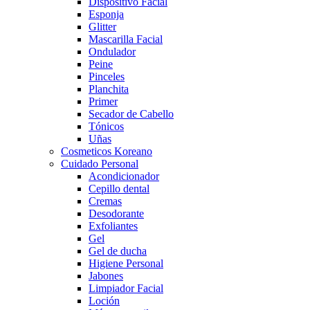
Dispositivo Facial
Esponja
Glitter
Mascarilla Facial
Ondulador
Peine
Pinceles
Planchita
Primer
Secador de Cabello
Tónicos
Uñas
Cosmeticos Koreano
Cuidado Personal
Acondicionador
Cepillo dental
Cremas
Desodorante
Exfoliantes
Gel
Gel de ducha
Higiene Personal
Jabones
Limpiador Facial
Loción