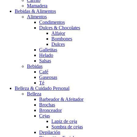
Carrito
Mamadera
Bebidas & Alimentos
Alimentos
Condimentos
Dulces & Chocolates
Alfajor
Bombones
Dulces
Galletitas
Helado
Salsas
Bebidas
Café
Gaseosas
Té
Belleza & Cuidado Personal
Belleza
Barbeador & Afeitador
Brochas
Bronceador
Cejas
Lapiz de ceja
Sombra de cejas
Depilación