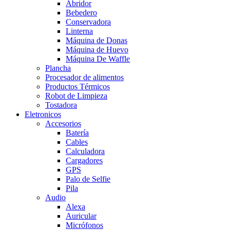
Abridor
Bebedero
Conservadora
Linterna
Máquina de Donas
Máquina de Huevo
Máquina De Waffle
Plancha
Procesador de alimentos
Productos Térmicos
Robot de Limpieza
Tostadora
Eletronicos
Accesorios
Batería
Cables
Calculadora
Cargadores
GPS
Palo de Selfie
Pila
Audio
Alexa
Auricular
Micrófonos