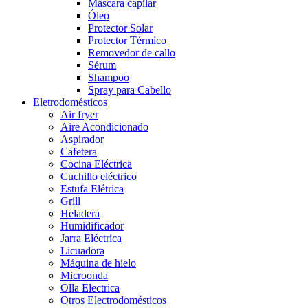
Máscara capilar
Óleo
Protector Solar
Protector Térmico
Removedor de callo
Sérum
Shampoo
Spray para Cabello
Eletrodomésticos
Air fryer
Aire Acondicionado
Aspirador
Cafetera
Cocina Eléctrica
Cuchillo eléctrico
Estufa Elétrica
Grill
Heladera
Humidificador
Jarra Eléctrica
Licuadora
Máquina de hielo
Microonda
Olla Electrica
Otros Electrodomésticos