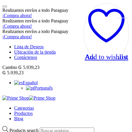
Realizamos envíos a todo Paraguay
¡Compra ahora!
Realizamos envíos a todo Paraguay
¡Compra ahora!
Realizamos envíos a todo Paraguay
¡Compra ahora!
Lista de Deseos
Ubicación de la tienda
Add to wishlist
Add to wishlist
Add to wishlist
Add to wishlist
Add to wishlist
Add to wishlist
Add to wishlist
Add to wishlist
Add to wishlist
Add to wishlist
Add to wishlist
Add to wishlist
Add to wishlist
Add to wishlist
Add to wishlist
Add to wishlist
Add to wishlist
Add to wishlist
Add to wishlist
Add to wishlist
Add to wishlist
Add to wishlist
Add to wishlist
Add to wishlist
Add to wishlist
Add to wishlist
Contáctenos
Cambio
₲
5.939,23
₲
5.939,23
Español
Português
Categorias
Productos
Blog
Products search