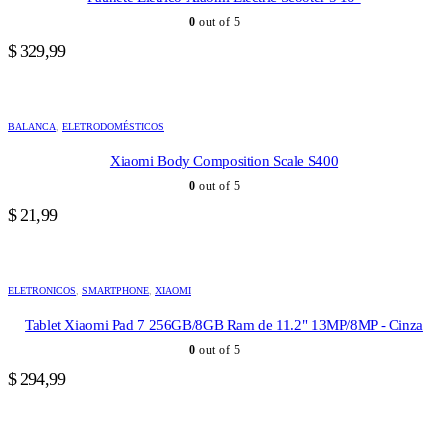
0
out of 5
$
329,99
BALANCA
,
ELETRODOMÉSTICOS
Xiaomi Body Composition Scale S400
0
out of 5
$
21,99
ELETRONICOS
,
SMARTPHONE
,
XIAOMI
Tablet Xiaomi Pad 7 256GB/8GB Ram de 11.2" 13MP/8MP - Cinza
0
out of 5
$
294,99