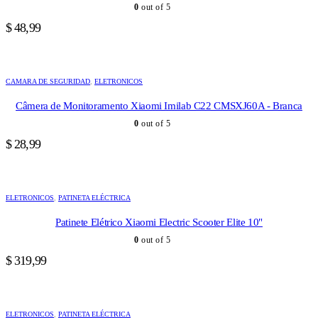
0
out of 5
$
48,99
CAMARA DE SEGURIDAD
,
ELETRONICOS
Câmera de Monitoramento Xiaomi Imilab C22 CMSXJ60A - Branca
0
out of 5
$
28,99
ELETRONICOS
,
PATINETA ELÉCTRICA
Patinete Elétrico Xiaomi Electric Scooter Elite 10"
0
out of 5
$
319,99
ELETRONICOS
,
PATINETA ELÉCTRICA