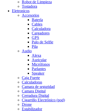
Robot de Limpieza
Tostadora
Eletronicos
Accesorios
Batería
Cables
Calculadora
Cargadores
GPS
Palo de Selfie
Pila
Audio
Alexa
Auricular
Micrófonos
Parlantes
Speaker
Caja Fuerte
Calculadoras
Camara de seguridad
Camara Digital
Cerradura Digital
Cigarrillo Electrónico (pod)
Drone
Estabilizador