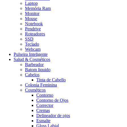
Laptop
Memória Ram
Monitor
Mouse
Notebook
Pendrive
Roteadores
SSD
Teclado
Webcam
Pulseira Inteligente
Salud & Cosméticos
Barbeador
Batom liquido
Cabelos
Tinta de Cabello
Colonia Feminina
Cosméticos
Contorno
Contorno de Ojos
Corrector
Cremas
Delineador de ojos
Esmalte
Gloss Labial