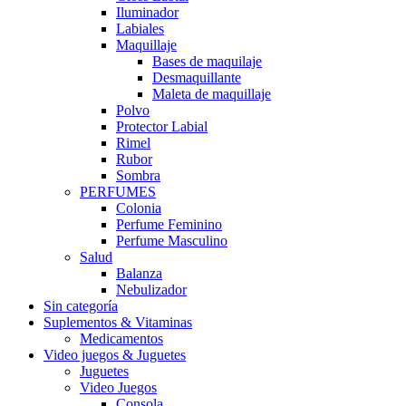
Iluminador
Labiales
Maquillaje
Bases de maquilaje
Desmaquillante
Maleta de maquillaje
Polvo
Protector Labial
Rimel
Rubor
Sombra
PERFUMES
Colonia
Perfume Feminino
Perfume Masculino
Salud
Balanza
Nebulizador
Sin categoría
Suplementos & Vitaminas
Medicamentos
Video juegos & Juguetes
Juguetes
Video Juegos
Consola