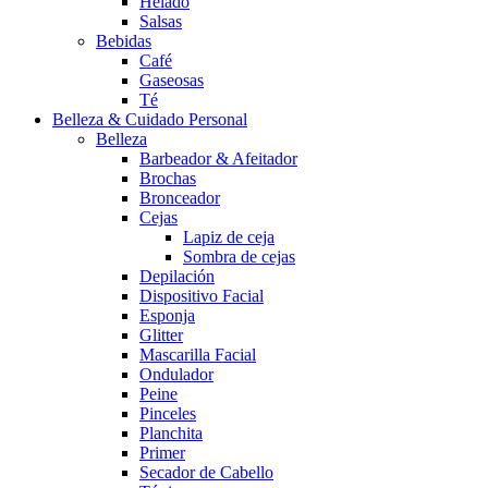
Helado
Salsas
Bebidas
Café
Gaseosas
Té
Belleza & Cuidado Personal
Belleza
Barbeador & Afeitador
Brochas
Bronceador
Cejas
Lapiz de ceja
Sombra de cejas
Depilación
Dispositivo Facial
Esponja
Glitter
Mascarilla Facial
Ondulador
Peine
Pinceles
Planchita
Primer
Secador de Cabello