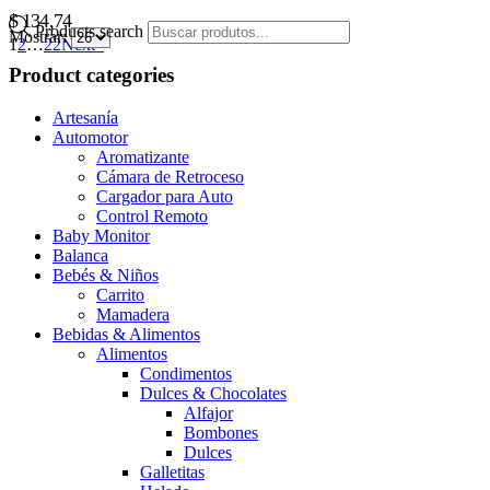
$
134,74
Products search
Mostrar:
1
2
…
22
Next
Product categories
Artesanía
Automotor
Aromatizante
Cámara de Retroceso
Cargador para Auto
Control Remoto
Baby Monitor
Balanca
Bebés & Niños
Carrito
Mamadera
Bebidas & Alimentos
Alimentos
Condimentos
Dulces & Chocolates
Alfajor
Bombones
Dulces
Galletitas