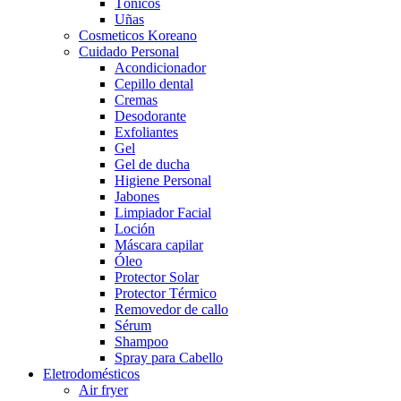
Tónicos
Uñas
Cosmeticos Koreano
Cuidado Personal
Acondicionador
Cepillo dental
Cremas
Desodorante
Exfoliantes
Gel
Gel de ducha
Higiene Personal
Jabones
Limpiador Facial
Loción
Máscara capilar
Óleo
Protector Solar
Protector Térmico
Removedor de callo
Sérum
Shampoo
Spray para Cabello
Eletrodomésticos
Air fryer