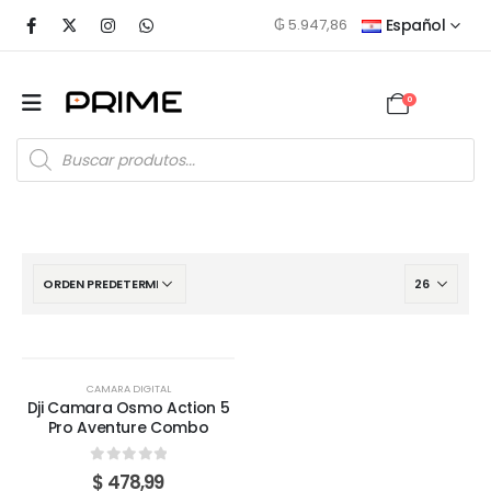
₲
5.947,86
Español
0
CAMARA DIGITAL
Dji Camara Osmo Action 5
Pro Aventure Combo
0
out of 5
$
478,99