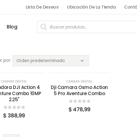
Lista De Deseos
Ubicación De La Tienda
Contá
Blog
r por:
CAMARA DIGITAL
CAMARA DIGITAL
dora DJI Action 4
Dji Camara Osmo Action
nture Combo 10MP
5 Pro Aventure Combo
2.25"
0
out of 5
$
478,99
0
out of 5
$
388,99