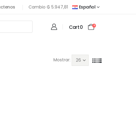
ctenos
Cambio
₲
5.947,81
Español
Cart
0
0
Mostrar: