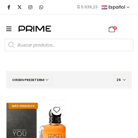
₲
5.939,23
Español
0
MÁS VENDIDOS