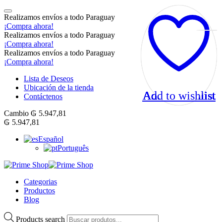
Realizamos envíos a todo Paraguay
¡Compra ahora!
Realizamos envíos a todo Paraguay
¡Compra ahora!
Realizamos envíos a todo Paraguay
¡Compra ahora!
Lista de Deseos
Ubicación de la tienda
Add to wishlist
Add to wishlist
Add to wishlist
Add to wishlist
Add to wishlist
Add to wishlist
Add to wishlist
Add to wishlist
Add to wishlist
Add to wishlist
Contáctenos
Cambio
₲
5.947,81
₲
5.947,81
Español
Português
Categorias
Productos
Blog
Products search