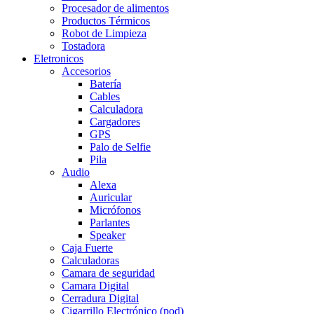
Procesador de alimentos
Productos Térmicos
Robot de Limpieza
Tostadora
Eletronicos
Accesorios
Batería
Cables
Calculadora
Cargadores
GPS
Palo de Selfie
Pila
Audio
Alexa
Auricular
Micrófonos
Parlantes
Speaker
Caja Fuerte
Calculadoras
Camara de seguridad
Camara Digital
Cerradura Digital
Cigarrillo Electrónico (pod)