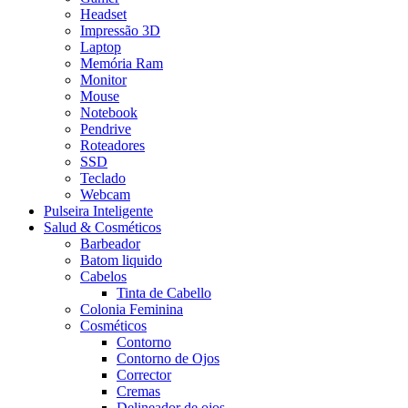
Headset
Impressão 3D
Laptop
Memória Ram
Monitor
Mouse
Notebook
Pendrive
Roteadores
SSD
Teclado
Webcam
Pulseira Inteligente
Salud & Cosméticos
Barbeador
Batom liquido
Cabelos
Tinta de Cabello
Colonia Feminina
Cosméticos
Contorno
Contorno de Ojos
Corrector
Cremas
Delineador de ojos