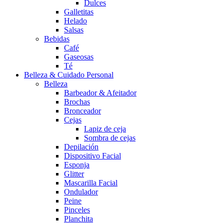
Dulces
Galletitas
Helado
Salsas
Bebidas
Café
Gaseosas
Té
Belleza & Cuidado Personal
Belleza
Barbeador & Afeitador
Brochas
Bronceador
Cejas
Lapiz de ceja
Sombra de cejas
Depilación
Dispositivo Facial
Esponja
Glitter
Mascarilla Facial
Ondulador
Peine
Pinceles
Planchita