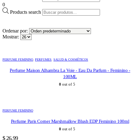
0
Products search
Ordenar por:
Mostrar:
PERFUME FEMININO
,
PERFUMES
,
SALUD & COSMÉTICOS
Perfume Maison Alhambra La Voie - Eau Da Parfum - Feminino -
100ML
0
out of 5
PERFUME FEMININO
Perfume Paris Corner Marshmallow Blush EDP Feminino 100ml
0
out of 5
$
26,99