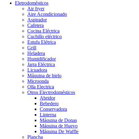
Eletrodomésticos
Air fryer
Aire Acondicionado
Aspirador
Cafetera
Cocina Eléctrica
Cuchillo eléctrico
Estufa Elétrica
Grill
Heladera
Humidificador
Jarra Eléctrica
Licuadora
Máquina de hielo
Microonda
Olla Electrica
Otros Electrodomésticos
Abridor
Bebedero
Conservadora
Linterna
Máquina de Donas
Máquina de Huevo
Máquina De Waffle
Plancha