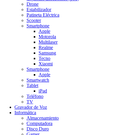
Drone
Estabilizador
Patineta Eléctrica
Scooter
Smartphone
Apple
Motorola
Multilaser
Realme
Samsung
Tecno
Xiaomi
Smartphone
Apple
Smartwatch
Tablet
iPad
Teléfono
TV
Gravador de Voz
Informática
Almacenamiento
Computadora
Disco Duro
Gamer